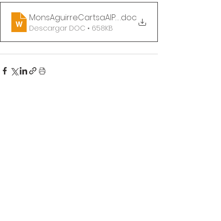
MonsAguirreCartsaAlPapa
.doc
Descargar DOC • 658KB
Comentarios
Escribir un comentario...
Tel: (+52)
55-56886336
E-mail:
cebcontinental@gmail.com