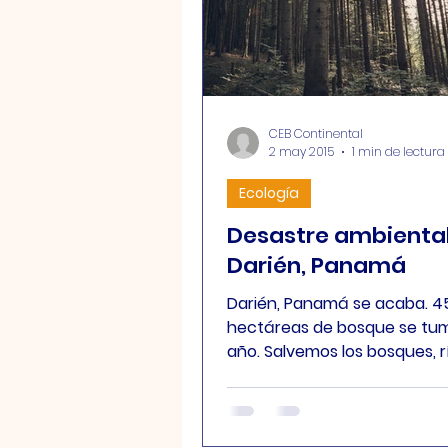
CEB Continental
2 may 2015
1 min de lectura
Ecología
Desastre ambienta
Darién, Panamá
Darién, Panamá se acaba. 45
hectáreas de bosque se tu
año. Salvemos los bosques, rí
laguna Matusagaratí que se s