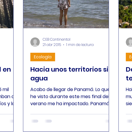
CEB Continental
21 abr 2015
1 min de lectura
Ecología
E
l en
Hacia unos territorios sin
D
agua
te
 mil
Acabo de llegar de Panamá. Lo que
Ha
mban al
he visto durante este mes final del
mu
os y la
verano me ha impactado. Panamá,
si
eca....
uno de los países
ma
centroamericanos...
pa