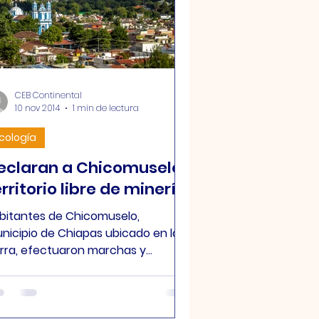
CEB Continental
10 nov 2014
1 min de lectura
cología
eclaran a Chicomuselo
rritorio libre de minería
bitantes de Chicomuselo,
nicipio de Chiapas ubicado en la
erra, efectuaron marchas y
nifestaciones este lunes, como
rte de una...